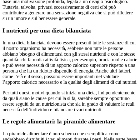
base una motivazione profonda, legata a un disagio psicologico.
Tuttavia, talvolta, privarsi eccessivamente di certi cibi può
contribuire a generare una sensazione negativa che si può riflettere
su un umore e sul benessere generale.
I nutrienti per una dieta bilanciata
In una dieta bilanciata devono essere presenti tutte le sostanze di cui
il nostro organismo ha necessità, sebbene non tutte le persone
abbiano bisogno di alimentarsi con gli stessi nutrienti e con le stesse
quantità: chi fa molta attività fisica, per esempio, brucia molte calorie
e può avere necessità di un apporto calorico superiore rispetto a una
persona che ha un ridotto dispendio di energia. Anche altri fattori,
come l’età e il sesso, possono essere importanti nel valutare
l’apporto calorico necessario e la qualità degli alimenti di cui nutrirsi.
Per tutti questi motivi quando si inizia una dieta, indipendentemente
da quali siano le cause per cui la si fa, sarebbe sempre opportuno
essere seguiti da un nutrizionista che sia in grado di valutare le reali
necessità dell’individuo e bilanciare i vari nutrienti.
Le regole alimentari: la piramide alimentare
La piramide alimentare è uno schema che esemplifica come
andrebbero distribuiti i vari alimenti durante i pasti. Nella parte bassa