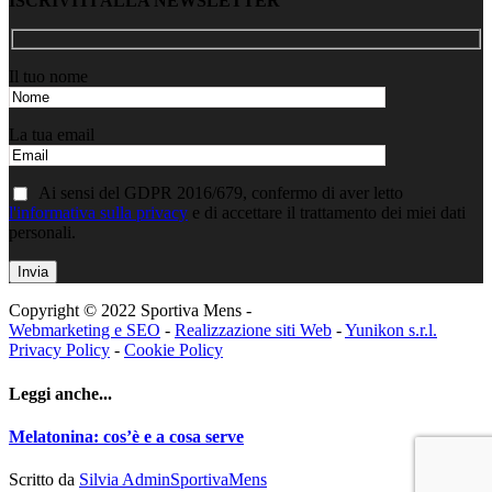
ISCRIVITI ALLA NEWSLETTER
Il tuo nome
La tua email
Ai sensi del GDPR 2016/679, confermo di aver letto
l'informativa sulla privacy
e di accettare il trattamento dei miei dati
personali.
Copyright © 2022 Sportiva Mens -
Webmarketing e SEO
-
Realizzazione siti Web
-
Yunikon s.r.l.
Privacy Policy
-
Cookie Policy
Leggi anche...
Melatonina: cos’è e a cosa serve
Scritto da
Silvia AdminSportivaMens