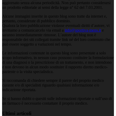
aggiornato senza alcuna periodicità. Non può pertanto considerarsi
un prodotto editoriale ai sensi della legge n° 62 del 7.03.2001.
Alcune immagini inserite in questo blog sono tratte da internet e,
pertanto, considerate di pubblico dominio.
Qualora la loro pubblicazione violasse eventuali diritti d’autore, vi
invitiamo a comunicarcelo via email a
info@sportiva-mens.it
e
saranno immediatamente rimosse. L’autore del blog non è
responsabile dei siti collegati tramite link né del loro contenuto che
può essere soggetto a variazioni nel tempo.
Le informazioni contenute in questo blog sono presentate a solo
scopo informativo, in nessun caso possono costituire la formulazione
di una diagnosi o la prescrizione di un trattamento, e non intendono
e non devono in alcun modo sostituire il rapporto diretto medico-
paziente o la visita specialistica.
Si raccomanda di chiedere sempre il parere del proprio medico
curante e/o di specialisti riguardo qualsiasi informazione e/o
indicazione riportata.
Se si hanno dubbi o quesiti sulle informazioni riportate o sull’uso di
un farmaco è necessario contattare il proprio medico.
Ultimi articoli