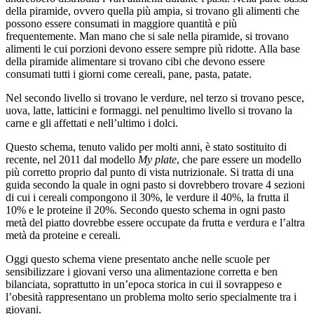
della piramide, ovvero quella più ampia, si trovano gli alimenti che
possono essere consumati in maggiore quantità e più
frequentemente. Man mano che si sale nella piramide, si trovano
alimenti le cui porzioni devono essere sempre più ridotte. Alla base
della piramide alimentare si trovano cibi che devono essere
consumati tutti i giorni come cereali, pane, pasta, patate.
Nel secondo livello si trovano le verdure, nel terzo si trovano pesce,
uova, latte, latticini e formaggi. nel penultimo livello si trovano la
carne e gli affettati e nell’ultimo i dolci.
Questo schema, tenuto valido per molti anni, è stato sostituito di
recente, nel 2011 dal modello
My plate
, che pare essere un modello
più corretto proprio dal punto di vista nutrizionale. Si tratta di una
guida secondo la quale in ogni pasto si dovrebbero trovare 4 sezioni
di cui i cereali compongono il 30%, le verdure il 40%, la frutta il
10% e le proteine il 20%. Secondo questo schema in ogni pasto
metà del piatto dovrebbe essere occupate da frutta e verdura e l’altra
metà da proteine e cereali.
Oggi questo schema viene presentato anche nelle scuole per
sensibilizzare i giovani verso una alimentazione corretta e ben
bilanciata, soprattutto in un’epoca storica in cui il sovrappeso e
l’obesità rappresentano un problema molto serio specialmente tra i
giovani.