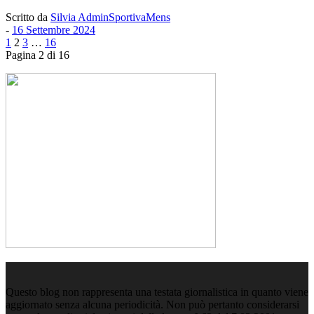
Scritto da
Silvia AdminSportivaMens
-
16 Settembre 2024
1
2
3
…
16
Pagina 2 di 16
Questo blog non rappresenta una testata giornalistica in quanto viene
aggiornato senza alcuna periodicità. Non può pertanto considerarsi