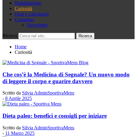
Riabilitazione
Curiosità
Quiz e calcolatori
Contattaci
Newsletter
Ricerca
Home
Curiosità
Che cos’è la Medicina di Segnale? Un nuovo modo
di leggere il corpo e guarire davvero
Scritto da
Silvia AdminSportivaMens
-
8 Aprile 2025
Dieta paleo: benefici e consigli per iniziare
Scritto da
Silvia AdminSportivaMens
-
11 Marzo 2025