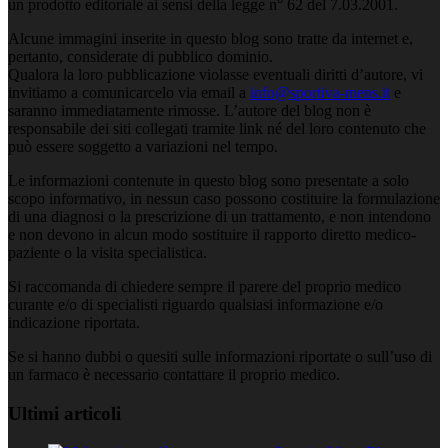
un prodotto editoriale ai sensi della legge n° 62 del 7.03.2001.
Alcune immagini inserite in questo blog sono tratte da internet e,
pertanto, considerate di pubblico dominio.
Qualora la loro pubblicazione violasse eventuali diritti d’autore, vi
invitiamo a comunicarcelo via email a
info@sportiva-mens.it
e
saranno immediatamente rimosse. L’autore del blog non è
responsabile dei siti collegati tramite link né del loro contenuto che
può essere soggetto a variazioni nel tempo.
Le informazioni contenute in questo blog sono presentate a solo
scopo informativo, in nessun caso possono costituire la formulazione
di una diagnosi o la prescrizione di un trattamento, e non intendono
e non devono in alcun modo sostituire il rapporto diretto medico-
paziente o la visita specialistica.
Si raccomanda di chiedere sempre il parere del proprio medico
curante e/o di specialisti riguardo qualsiasi informazione e/o
indicazione riportata.
Se si hanno dubbi o quesiti sulle informazioni riportate o sull’uso di
un farmaco è necessario contattare il proprio medico.
Ultimi articoli