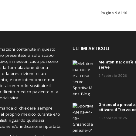
Pagina 9 di 10
ULTIMI ARTICOLI
rmazioni contenute in questo
no presentate a solo scopo
tivo, in nessun caso possono
Melatonina: cos’è 
serve
re la formulazione di una
 o la prescrizione di un
9 Febbraio 2026
ento, e non intendono e non
n alcun modo sostituire il
 diretto medico-paziente o la
ecialistica.
Ghiandola pineale
omanda di chiedere sempre il
attivare il “terzo o
del proprio medico curante e/o
3 Febbraio 2026
alisti riguardo qualsiasi
ione e/o indicazione riportata.