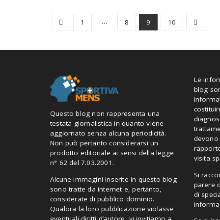
…
1
8
9
10
Le info
blog so
informa
costitui
Questo blog non rappresenta una
diagnosi
testata giornalistica in quanto viene
trattam
aggiornato senza alcuna periodicità.
devono i
Non può pertanto considerarsi un
rapporto
prodotto editoriale ai sensi della legge
visita sp
n° 62 del 7.03.2001.
Si racc
Alcune immagini inserite in questo blog
parere 
sono tratte da internet e, pertanto,
di speci
considerate di pubblico dominio.
informaz
Qualora la loro pubblicazione violasse
eventuali diritti d’autore, vi invitiamo a