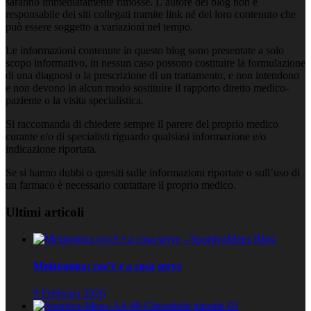
saranno immediatamente rimosse. L’autore del blog non è
responsabile dei siti collegati tramite link né del loro contenuto che
può essere soggetto a variazioni nel tempo.
Le informazioni contenute in questo blog sono presentate a solo
scopo informativo, in nessun caso possono costituire la formulazione
di una diagnosi o la prescrizione di un trattamento, e non intendono
e non devono in alcun modo sostituire il rapporto diretto medico-
paziente o la visita specialistica.
Si raccomanda di chiedere sempre il parere del proprio medico
curante e/o di specialisti riguardo qualsiasi informazione e/o
indicazione riportata.
Se si hanno dubbi o quesiti sulle informazioni riportate o sull’uso di
un farmaco è necessario contattare il proprio medico.
Ultimi articoli
Melatonina: cos’è e a cosa serve
9 Febbraio 2026